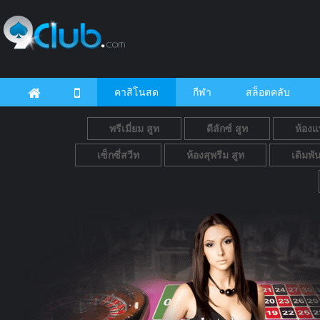
คาสิโนสด
กีฬา
สล็อตคลับ
พรีเมี่ยม สูท
ดีลักซ์ สูท
ห้อง
เซ็กซี่สวีท
ห้องสุพรีม สูท
เดิมพั