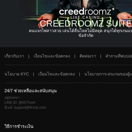
CREEDROOMZ SUIT
คนแจกไพ่สาวสวย เล่นได้ลื่นไหลไม่มีสดุด สนุกได้ทุกเกมแบ
ข้อจำกัด
เกี่ยวกับเรา
|
เงื่อนไขและข้อตกลง
|
ติดต่อเรา
|
คำถามที่พบบ่อ
นโยบาย KYC
|
เงื่อนไขและข้อตกลง
|
นโยบายการเล่นเกมของผู้เ
24/7 ช่วยเหลือและสนับสนุน
อยู่สนทนา
LINE ID: @057lvsih
อีเมล์: support@9club.com
วิธีการชำระเงิน