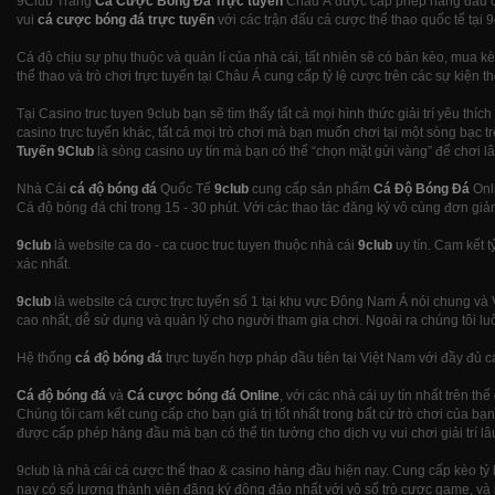
9Club Trang
Cá Cược Bóng Đá Trực tuyến
Châu Á được cấp phép hàng đầu ch
vui
cá cược bóng đá trực tuyến
với các trận đấu cá cược thể thao quốc tế tại
Cá độ chịu sự phụ thuộc và quản lí của nhà cái, tất nhiên sẽ có bán kèo, mua 
thể thao và trò chơi trực tuyến tại Châu Á cung cấp tỷ lệ cược trên các sự kiện 
Tại Casino truc tuyen 9club bạn sẽ tìm thấy tất cả mọi hình thức giải trí yêu thíc
casino trực tuyến khác, tất cả mọi trò chơi mà bạn muốn chơi tại một sòng bạc t
Tuyến 9Club
là sòng casino uy tín mà bạn có thể “chọn mặt gửi vàng” để chơi 
Nhà Cái
cá độ bóng đá
Quốc Tế
9club
cung cấp sản phẩm
Cá Độ Bóng Đá
Onli
Cá độ bóng đá chỉ trong 15 - 30 phút. Với các thao tác đăng ký vô cùng đơn giản
9club
là website ca do - ca cuoc truc tuyen thuộc nhà cái
9club
uy tín. Cam kết 
xác nhất.
9club
là website cá cược trực tuyến số 1 tại khu vực Đông Nam Á nói chung và 
cao nhất, dễ sử dụng và quản lý cho người tham gia chơi. Ngoài ra chúng tôi 
Hệ thống
cá độ bóng đá
trực tuyến hợp pháp đầu tiên tại Việt Nam với đầy đủ cá
Cá độ bóng đá
và
Cá cược bóng đá Online
, với các nhà cái uy tín nhất trên
Chúng tôi cam kết cung cấp cho bạn giá trị tốt nhất trong bất cứ trò chơi của 
được cấp phép hàng đầu mà bạn có thể tin tưởng cho dịch vụ vui chơi giải trí lâu
9club là nhà cái cá cược thể thao & casino hàng đầu hiện nay. Cung cấp kèo tỷ l
nay có số lượng thành viên đăng ký đông đảo nhất với vô số trò cược game, và