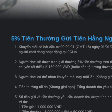
5% Tiền Thưởng Gửi Tiền Hằng Ng
Khuyến mãi sẽ bắt đầu từ 00:00:01 (GMT +8) ngày 01/01/
người chơi đang hoạt động tại 9Club.
Người chơi sẽ được trao giải thưởng 5% tiền thưởng trên ti
chuyển tối thiểu là 150,000 VND (hoặc tiền tệ tương đươn
Người chơi có thể nhận khuyến mãi này mỗi lần [Không giớ
Tiền thưởng tối đa [Không giới hạn]. Tổng doanh thu yêu cầu
Số tiền gửi và tiền thưởng yêu cầu doanh thu được tính 
Ví dụ:
i. Tiền gửi : 1,000,000 VND
ii. Tiền thưởng : 1,000,000 x 5% = 50,000 VND