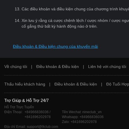
Các điều khoản và điều kiện chung của chương trình khuy
Xin lưu ý rằng cá cược chênh lệch / cược nhóm / cược ng
cố gắng thử bất kỳ hành động nào ở trên.
Điều khoản & Điều kiện chung của khuyến mãi
Về chúng tôi
|
Điều khoản & Điều kiện
|
Liên hệ với chúng tôi
Thấu hiểu khách hàng
|
Điều khoản & Điều kiện
|
Độ Tuổi Hợp
Trợ Giúp & Hỗ Trợ 24/7
Hỗ Trợ Trực Tuyến
Điện Thoại:
+84966836036 /
Tên Wechat: nineclub_vn
+841696202978
Whatsapp: +84966836036
Zalo: +841696202978
Địa chỉ Email: support@9club.com