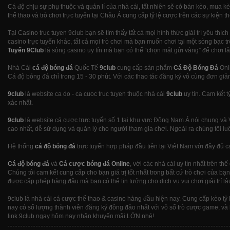
Cá độ chịu sự phụ thuộc và quản lí của nhà cái, tất nhiên sẽ có bán kèo, mua 
thể thao và trò chơi trực tuyến tại Châu Á cung cấp tỷ lệ cược trên các sự kiện 
Tại Casino truc tuyen 9club bạn sẽ tìm thấy tất cả mọi hình thức giải trí yêu thíc
casino trực tuyến khác, tất cả mọi trò chơi mà bạn muốn chơi tại một sòng bạc t
Tuyến 9Club
là sòng casino uy tín mà bạn có thể “chọn mặt gửi vàng” để chơi 
Nhà Cái
cá độ bóng đá
Quốc Tế
9club
cung cấp sản phẩm
Cá Độ Bóng Đá
Onli
Cá độ bóng đá chỉ trong 15 - 30 phút. Với các thao tác đăng ký vô cùng đơn giản
9club
là website ca do - ca cuoc truc tuyen thuộc nhà cái
9club
uy tín. Cam kết 
xác nhất.
9club
là website cá cược trực tuyến số 1 tại khu vực Đông Nam Á nói chung và 
cao nhất, dễ sử dụng và quản lý cho người tham gia chơi. Ngoài ra chúng tôi 
Hệ thống
cá độ bóng đá
trực tuyến hợp pháp đầu tiên tại Việt Nam với đầy đủ cá
Cá độ bóng đá
và
Cá cược bóng đá Online
, với các nhà cái uy tín nhất trên
Chúng tôi cam kết cung cấp cho bạn giá trị tốt nhất trong bất cứ trò chơi của 
được cấp phép hàng đầu mà bạn có thể tin tưởng cho dịch vụ vui chơi giải trí lâu
9club là nhà cái cá cược thể thao & casino hàng đầu hiện nay. Cung cấp kèo tỷ l
nay có số lượng thành viên đăng ký đông đảo nhất với vô số trò cược game, và
link 9club ngay hôm nay nhận khuyến mãi LỚN nhé!