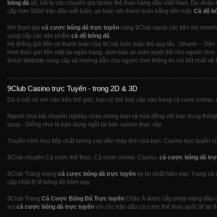
bóng đá
số, hội tụ các chuyên gia tipster thể thao hàng đầu Việt Nam. Dự đoán 
cấp hơn 5000 trận đấu mỗi tuần, an toàn với thanh toán bằng tiền mặt.
Cá độ b
Khi tham gia
cá cược bóng đá trực tuyến
cùng 9Club ngoài các tiện ích nhanh 
cung cấp các sản phẩm
cá độ bóng đá
.
Hệ thống gửi tiền và thanh toán của 9Club luôn tuân thủ quy tắc : Nhanh – Tiện 
hình thức gửi tiền mặt tại ngân hàng, đảm bảo an toàn tuyệt đối cho người chơi
9club Website cung cấp và hướng dẫn cho người chơi thông tin chi tiết nhất về k
9Club Casino trực Tuyến - trong 2D & 3D
Dù ở bất cứ nơi nào trên thế giới, bạn có thể truy cập vào trang cá cược online, 
Người chia bài chuyên nghiệp chào mừng bạn và hòa đồng với bạn trong thờigian
quay - Giống như là bạn đang ngồi tại bàn casino thực vậy.
Truyền hình trực tiếp chất lượng cao đến máy tính của bạn, Casino trực tuyến c
9Club chuyên Cá cược thể thao, Cá cược online, Casino,
cá cược bóng đá trự
9Club Trang mạng
cá cược bóng đá trực tuyến
uy tín nhất hiện nay. Trang cá
cập nhật tỷ lệ bóng đá hôm nay.
9Club Trang
Cá Cược Bóng Đá Trực tuyến
Châu Á được cấp phép hàng đầu ch
vui
cá cược bóng đá trực tuyến
với các trận đấu cá cược thể thao quốc tế tại