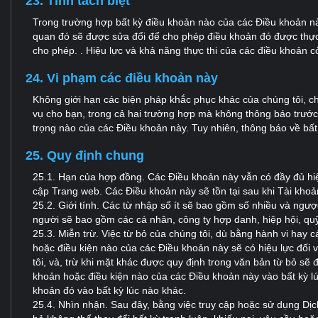
23. Tính tách biệt
Trong trường hợp bất kỳ điều khoản nào của các Điều khoản này
quan đó sẽ được sửa đổi để cho phép điều khoản đó được thực 
cho phép. . Hiệu lực và khả năng thực thi của các điều khoản 
24. Vi phạm các điều khoản này
Không giới hạn các biện pháp khắc phục khác của chúng tôi, ch
vụ cho bạn, trong cả hai trường hợp mà không thông báo trước
trọng nào của các Điều khoản này. Tuy nhiên, thông báo về bấ
25. Quy định chung
25.1. Hạn của hợp đồng. Các Điều khoản này vẫn có đầy đủ hiệ
cập Trang web. Các Điều khoản này sẽ tồn tại sau khi Tài khoản
25.2. Giới tính. Các từ nhập số ít sẽ bao gồm số nhiều và ngược 
người sẽ bao gồm các cá nhân, công ty hợp danh, hiệp hội, quỹ
25.3. Miễn trừ. Việc từ bỏ của chúng tôi, dù bằng hành vi hay 
hoặc điều kiện nào của các Điều khoản này sẽ có hiệu lực đối 
tôi, và, trừ khi mặt khác được quy định trong văn bản từ bỏ sẽ 
khoản hoặc điều kiện nào của các Điều khoản này vào bất kỳ lú
khoản đó vào bất kỳ lúc nào khác.
25.4. Nhìn nhận. Sau đây, bằng việc truy cập hoặc sử dụng Dịc