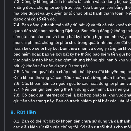
7.3. Công ty không phải là tổ chức tài chính và sử dụng bộ xử l
không được chúng tôi xử lý trực tiếp. Nếu bạn gửi tiền bằng th
mã phê duyệt và ủy quyền từ tổ chức phát hành thanh toán. N
được ghi có số tiền đó.
7.4. Bạn đồng ý thanh toán đầy đủ bất kỳ và tất cả các khoản t
quan đến việc bạn sử dụng Dịch vụ. Bạn cũng đồng ý không th
tiền gửi nào của bạn và trong bất kỳ trường hợp nào như vậy, 
mọi chi phí mà chúng tôi phải chịu trong quá trình thu tiền đặ
hoàn lại đó sẽ bị hủy bỏ. Bạn thừa nhận và đồng ý rằng tài k
bảo hiểm hoặc bảo vệ bởi bất kỳ hệ thống bảo hiểm tiền gửi h
vực pháp lý nào khác, bao gồm nhưng không giới hạn ở khu vực 
bất kỳ khoản tiền nào được giữ trong đó.
7.5. Nếu bạn quyết định chấp nhận bất kỳ ưu đãi khuyến mại h
Điều khoản thưởng và các điều khoản của từng phần thưởng cụ
7.6. Các khoản tiền có nguồn gốc từ các hoạt động tội phạm v
7.7. Nếu bạn gửi tiền bằng thẻ tín dụng của mình, bạn nên giữ 
7.8. Cờ bạc qua Internet có thể là bất hợp pháp tại khu vực p
gửi tiền vào trang này. Bạn có trách nhiệm phải biết các luật li
8. Rút tiền
8.1. Bạn có thể rút bất kỳ khoản tiền chưa sử dụng và đã thanh
các điều kiện rút tiền của chúng tôi. Số tiền rút tối thiểu cho 