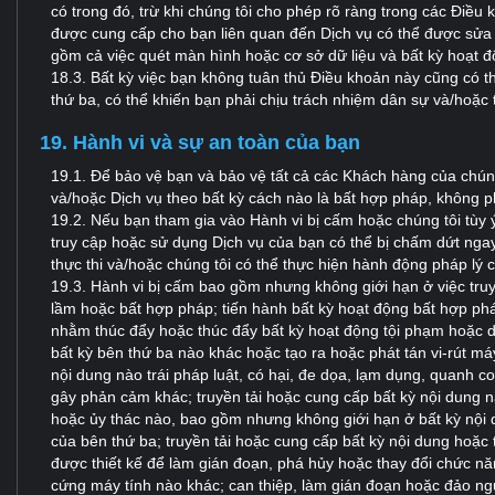
có trong đó, trừ khi chúng tôi cho phép rõ ràng trong các Điề
được cung cấp cho bạn liên quan đến Dịch vụ có thể được sửa đ
gồm cả việc quét màn hình hoặc cơ sở dữ liệu và bất kỳ hoạt độ
18.3. Bất kỳ việc bạn không tuân thủ Điều khoản này cũng có t
thứ ba, có thể khiến bạn phải chịu trách nhiệm dân sự và/hoặc t
19. Hành vi và sự an toàn của bạn
19.1. Để bảo vệ bạn và bảo vệ tất cả các Khách hàng của chúng
và/hoặc Dịch vụ theo bất kỳ cách nào là bất hợp pháp, không
19.2. Nếu bạn tham gia vào Hành vi bị cấm hoặc chúng tôi tùy
truy cập hoặc sử dụng Dịch vụ của bạn có thể bị chấm dứt nga
thực thi và/hoặc chúng tôi có thể thực hiện hành động pháp lý c
19.3. Hành vi bị cấm bao gồm nhưng không giới hạn ở việc truy
lầm hoặc bất hợp pháp; tiến hành bất kỳ hoạt động bất hợp p
nhằm thúc đẩy hoặc thúc đẩy bất kỳ hoạt động tội phạm hoặc 
bất kỳ bên thứ ba nào khác hoặc tạo ra hoặc phát tán vi-rút máy
nội dung nào trái pháp luật, có hại, đe dọa, lạm dụng, quanh co
gây phản cảm khác; truyền tải hoặc cung cấp bất kỳ nội dung
hoặc ủy thác nào, bao gồm nhưng không giới hạn ở bất kỳ nội
của bên thứ ba; truyền tải hoặc cung cấp bất kỳ nội dung hoặc
được thiết kế để làm gián đoạn, phá hủy hoặc thay đổi chức n
cứng máy tính nào khác; can thiệp, làm gián đoạn hoặc đảo ng