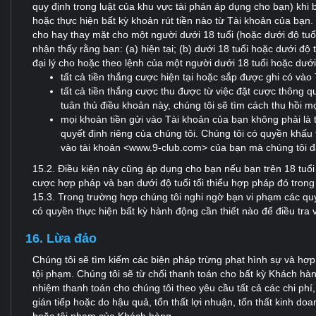
quy định trong luật của khu vực tài phán áp dụng cho bạn) khi
hoặc thực hiện bất kỳ khoản rút tiền nào từ Tài khoản của bạn. 
cho hay thay mặt cho một người dưới 18 tuổi (hoặc dưới độ tuổ
nhận thấy rằng bạn: (a) hiện tại; (b) dưới 18 tuổi hoặc dưới độ
đại lý cho hoặc theo lệnh của một người dưới 18 tuổi hoặc dưới
tất cả tiền thắng cược hiện tại hoặc sắp được ghi có vào
tất cả tiền thắng cược thu được từ việc đặt cược thông 
tuân thủ điều khoản này, chúng tôi sẽ tìm cách thu hồi mọi
mọi khoản tiền gửi vào Tài khoản của bạn không phải là 
quyết định riêng của chúng tôi. Chúng tôi có quyền khấu t
vào tài khoản <www.9-club.com> của bạn mà chúng tôi đã
15.2. Điều kiện này cũng áp dụng cho bạn nếu bạn trên 18 tuổi
cược hợp pháp và bạn dưới độ tuổi tối thiểu hợp pháp đó trong
15.3. Trong trường hợp chúng tôi nghi ngờ bạn vi phạm các qu
có quyền thực hiện bất kỳ hành động cần thiết nào để điều tra 
16. Lừa đảo
Chúng tôi sẽ tìm kiếm các biện pháp trừng phạt hình sự và hợp
tội phạm. Chúng tôi sẽ từ chối thanh toán cho bất kỳ Khách hàn
nhiệm thanh toán cho chúng tôi theo yêu cầu tất cả các chi phí,
gián tiếp hoặc do hậu quả, tổn thất lợi nhuận, tổn thất kinh doa