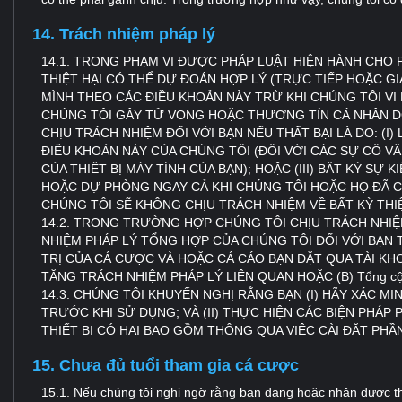
14. Trách nhiệm pháp lý
14.1. TRONG PHẠM VI ĐƯỢC PHÁP LUẬT HIỆN HÀNH CHO
THIỆT HẠI CÓ THỂ DỰ ĐOÁN HỢP LÝ (TRỰC TIẾP HOẶC GI
MÌNH THEO CÁC ĐIỀU KHOẢN NÀY TRỪ KHI CHÚNG TÔI VI
CHÚNG TÔI GÂY TỬ VONG HOẶC THƯƠNG TÍN CÁ NHÂN D
CHỊU TRÁCH NHIỆM ĐỐI VỚI BẠN NẾU THẤT BẠI LÀ DO: (I)
ĐIỀU KHOẢN NÀY CỦA CHÚNG TÔI (ĐỐI VỚI CÁC SỰ CỐ V
CỦA THIẾT BỊ MÁY TÍNH CỦA BẠN); HOẶC (III) BẤT KỲ S
HOẶC DỰ PHÒNG NGAY CẢ KHI CHÚNG TÔI HOẶC HỌ ĐÃ CH
CHÚNG TÔI SẼ KHÔNG CHỊU TRÁCH NHIỆM VỀ BẤT KỲ THI
14.2. TRONG TRƯỜNG HỢP CHÚNG TÔI CHỊU TRÁCH NHIỆM
NHIỆM PHÁP LÝ TỔNG HỢP CỦA CHÚNG TÔI ĐỐI VỚI BẠN 
TRỊ CỦA CÁ CƯỢC VÀ HOẶC CÁ CÁO BẠN ĐẶT QUA TÀI K
TĂNG TRÁCH NHIỆM PHÁP LÝ LIÊN QUAN HOẶC (B) Tổng cộng
14.3. CHÚNG TÔI KHUYẾN NGHỊ RẰNG BẠN (I) HÃY XÁC MI
TRƯỚC KHI SỬ DỤNG; VÀ (II) THỰC HIỆN CÁC BIỆN PHÁ
THIẾT BỊ CÓ HẠI BAO GỒM THÔNG QUA VIỆC CÀI ĐẶT PHẦ
15. Chưa đủ tuổi tham gia cá cược
15.1. Nếu chúng tôi nghi ngờ rằng bạn đang hoặc nhận được th