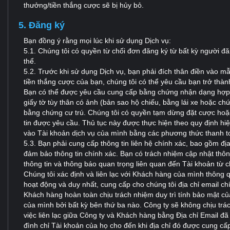
thưởng/tiền thắng cược sẽ bị hủy bỏ.
5. Đăng ký
Bạn đồng ý rằng mọi lúc khi sử dụng Dịch vụ:
5.1. Chúng tôi có quyền từ chối đơn đăng ký từ bất kỳ người đă
thể.
5.2. Trước khi sử dụng Dịch vụ, bạn phải đích thân điền vào m
tiền thắng cược của bạn, chúng tôi có thể yêu cầu bạn trở th
Bạn có thể được yêu cầu cung cấp bằng chứng nhận dạng hợp lệ
giấy tờ tùy thân có ảnh (bản sao hộ chiếu, bằng lái xe hoặc ch
bằng chứng cư trú. Chúng tôi có quyền tạm dừng đặt cược hoặc
tin được yêu cầu. Thủ tục này được thực hiện theo quy định hiệ
vào Tài khoản dịch vụ của mình bằng các phương thức thanh to
5.3. Bạn phải cung cấp thông tin liên hệ chính xác, bao gồm địa 
đảm bảo thông tin chính xác. Bạn có trách nhiệm cập nhật thô
thông tin và thông báo quan trọng liên quan đến Tài khoản từ 
Chúng tôi xác định và liên lạc với Khách hàng của mình thông 
hoạt động và duy nhất, cung cấp cho chúng tôi địa chỉ email ch
Khách hàng hoàn toàn chịu trách nhiệm duy trì tính bảo mật c
của mình bởi bất kỳ bên thứ ba nào. Công ty sẽ không chịu trách
việc liên lạc giữa Công ty và Khách hàng bằng Địa chỉ Email đã
đình chỉ Tài khoản của họ cho đến khi địa chỉ đó được cung cấp