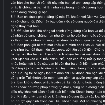
văn bản cho bạn về vấn đề này nếu bạn cố tình cung cấp thông 
pháp lý chống lại bạn vì làm như vậy trong một số trường hợp n
hành động chống lại bạn.
5.4. Bạn chỉ được phép đăng ký một Tài khoản với Dịch vụ. Các
ký với chúng tôi. Điều này bao gồm việc sử dụng người đại diện
động thay mặt bạn.
5.5. Để đảm bảo khả năng tài chính xứng đáng của bạn và để xá
cá nhân bổ sung, chẳng hạn như tên và họ của bạn hoặc sử dụng
kỳ thông tin cá nhân bổ sung nào được lấy thông qua các nguồn
5.6. Bạn phải giữ bí mật mật khẩu của mình cho Dịch vụ. Với đ
cho rằng bạn đã thực hiện đặt cược, gửi tiền và rút tiền. Chún
bất kỳ bên thứ ba nào. Bạn có trách nhiệm bảo vệ mật khẩu của
khỏi Dịch vụ vào cuối mỗi phiên. Nếu bạn cho rằng bất kỳ thô
nhập hoặc mật khẩu của bạn bị bên thứ ba phát hiện, bạn phải 
đã đăng ký của bạn bị xâm nhập, tuy nhiên, chúng tôi có thể yê
bạn. Chúng tôi sẽ ngay lập tức đình chỉ Tài khoản của bạn khi c
động trên Tài khoản của mình, bao gồm cả quyền truy cập của
5.7. Bạn không được phép truyền bất kỳ nội dung hoặc thông 
hình (hoặc phương pháp tương tự khác), cũng như không hiển t
điều này khác với cách nó sẽ xuất hiện nếu Khách hàng hoặc b
5.8. Khi đăng ký, bạn sẽ có khả năng sử dụng tất cả các loại tiề
như được quy định trong các Điều khoản này. Một số phương thứ